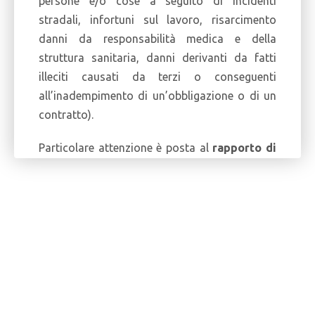
persone e/o cose a seguito di incidenti
stradali, infortuni sul lavoro, risarcimento
danni da responsabilità medica e della
struttura sanitaria, danni derivanti da fatti
illeciti causati da terzi o conseguenti
all’inadempimento di un’obbligazione o di un
contratto).
Particolare attenzione è posta al
rapporto di
fiducia e trasparenza
instaurato con il
cliente, con l'obiettivo di assisterlo
coniugando efficienza e professionalità.