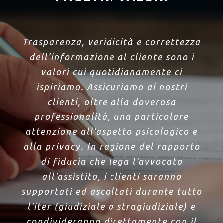
Trasparenza, veridicità e correttezza
dell’informazione al cliente sono i
valori cui quotidianamente ci
ispiriamo. Assicuriamo ai nostri
clienti, oltre alla doverosa
professionalità, una particolare
attenzione all'aspetto psicologico e
alla privacy. In ragione del rapporto
di fiducia che lega l'avvocato
all'assistito, i clienti saranno
supportati ed ascoltati durante tutto
l'iter (giudiziale o stragiudiziale) e
condivideranno direttamente con il